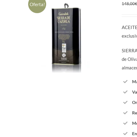
148,00
Oferta!
ACEITE
exclus
SIERRA 
de Oliv
almace
Ma
Va
Or
Re
Mo
En