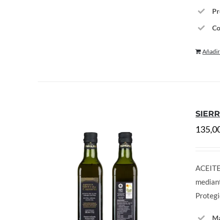
Pr
Co
Añadir 
SIERR
135,0
ACEITE
median
Proteg
Ma