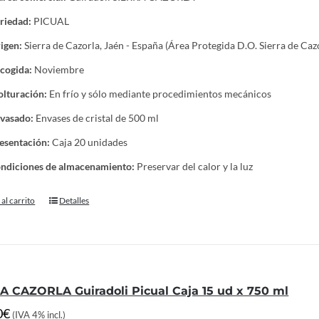
riedad:
PICUAL
igen:
Sierra de Cazorla, Jaén - España (Área Protegida D.O. Sierra de Caz
cogida:
Noviembre
lturación:
En frío y sólo mediante procedimientos mecánicos
vasado:
Envases de cristal de 500 ml
esentación:
Caja 20 unidades
ndiciones de almacenamiento:
Preservar del calor y la luz
al carrito
Detalles
A CAZORLA Guiradoli Picual Caja 15 ud x 750 ml
0
€
(IVA 4% incl.)