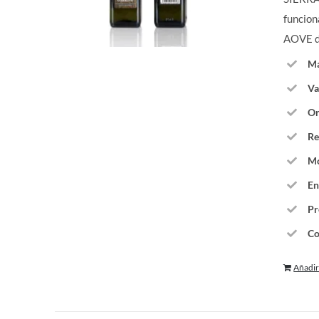
funcion
AOVE de
Ma
Va
Or
Re
Mo
En
Pr
Co
Añadir 