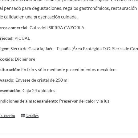
al pensado para degustaciones, regalos gastronómicos, restauración 
 calidad en una presentación cuidada.
rca comercial:
Guiradoli SIERRA CAZORLA
riedad:
PICUAL
igen:
Sierra de Cazorla, Jaén - España (Área Protegida D.O. Sierra de Caz
cogida:
Diciembre
lturación:
En frío y sólo mediante procedimientos mecánicos
vasado:
Envases de cristal de 250 ml
esentación:
Caja 24 unidades
ndiciones de almacenamiento:
Preservar del calor y la luz
al carrito
Detalles