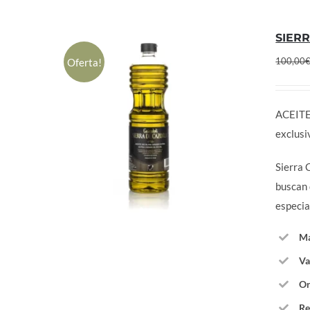
SIERR
100,00
Oferta!
ACEITE
exclus
Sierra 
buscan 
especia
Ma
Va
Or
Re