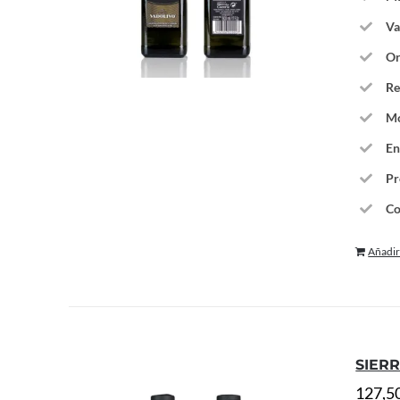
Va
Or
Re
Mo
En
Pr
Co
Añadir 
SIERR
127,5