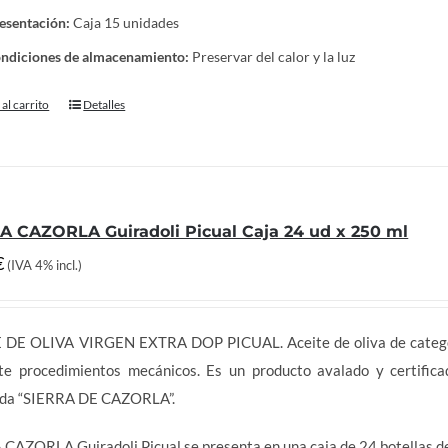
esentación:
Caja 15 unidades
ndiciones de almacenamiento:
Preservar del calor y la luz
al carrito
Detalles
A CAZORLA Guiradoli Picual Caja 24 ud x 250 ml
€
(IVA 4% incl.)
 DE OLIVA VIRGEN EXTRA DOP PICUAL. Aceite de oliva de categorí
te procedimientos mecánicos. Es un producto avalado y certific
ida “SIERRA DE CAZORLA”.
CAZORLA Guiradoli Picual se presenta en una caja de 24 botellas de 