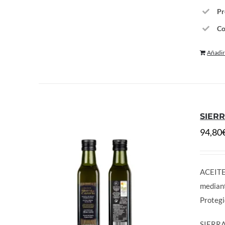
Pr
Co
Añadir 
SIERR
94,80
ACEITE
median
Proteg
SIERRA 