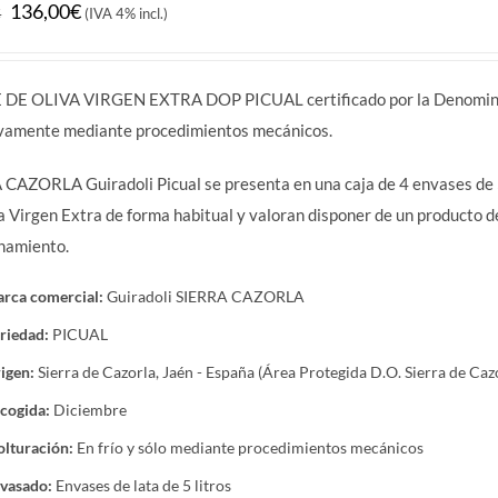
El
El
136,00
€
€
(IVA 4% incl.)
precio
precio
original
actual
 DE OLIVA VIRGEN EXTRA DOP PICUAL certificado por la Denominaci
era:
es:
ivamente mediante procedimientos mecánicos.
148,00€.
136,00€.
CAZORLA Guiradoli Picual se presenta en una caja de 4 envases de 5 
a Virgen Extra de forma habitual y valoran disponer de un producto de
namiento.
rca comercial:
Guiradoli SIERRA CAZORLA
riedad:
PICUAL
igen:
Sierra de Cazorla, Jaén - España (Área Protegida D.O. Sierra de Caz
cogida:
Diciembre
lturación:
En frío y sólo mediante procedimientos mecánicos
vasado:
Envases de lata de 5 litros