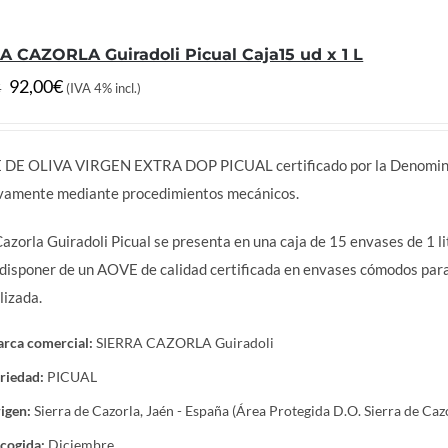
A CAZORLA Guiradoli Picual Caja15 ud x 1 L
El
El
92,00
€
€
(IVA 4% incl.)
precio
precio
original
actual
 DE OLIVA VIRGEN EXTRA DOP PICUAL certificado por la Denomin
era:
es:
ivamente mediante procedimientos mecánicos.
100,00€.
92,00€.
Cazorla Guiradoli Picual se presenta en una caja de 15 envases de 1 l
disponer de un AOVE de calidad certificada en envases cómodos para el
lizada.
rca comercial:
SIERRA CAZORLA Guiradoli
riedad:
PICUAL
igen:
Sierra de Cazorla, Jaén - España (Área Protegida D.O. Sierra de Caz
cogida:
Diciembre