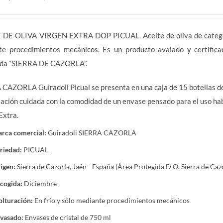
 DE OLIVA VIRGEN EXTRA DOP PICUAL. Aceite de oliva de categorí
te procedimientos mecánicos. Es un producto avalado y certific
ida “SIERRA DE CAZORLA”.
CAZORLA Guiradoli Picual se presenta en una caja de 15 botellas de
ación cuidada con la comodidad de un envase pensado para el uso hab
Extra.
rca comercial:
Guiradoli SIERRA CAZORLA
riedad:
PICUAL
igen:
Sierra de Cazorla, Jaén - España (Área Protegida D.O. Sierra de Caz
cogida:
Diciembre
lturación:
En frío y sólo mediante procedimientos mecánicos
vasado:
Envases de cristal de 750 ml