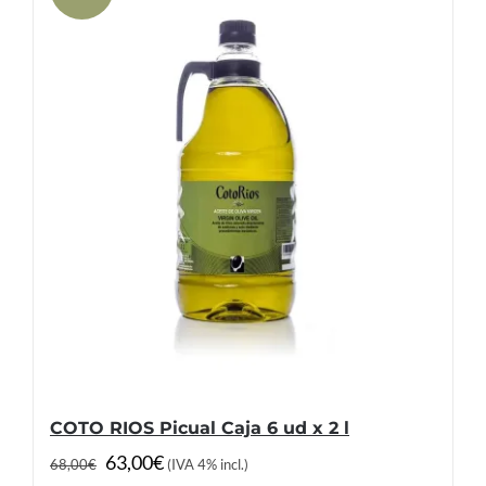
COTO RIOS Picual Caja 6 ud x 2 l
El
El
63,00
€
68,00
€
(IVA 4% incl.)