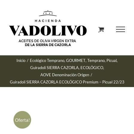
Saltar
al
contenido
Inicio
/
Ecológico Temprano
,
GOURMET
,
Temprano
,
Picual
,
Guiradoli SIERRA CAZORLA
,
ECOLÓGICO
,
AOVE Denominación Origen
/
Guiradoli SIERRA CAZORLA ECOLÓGICO Premium – Picual 22/23
Oferta!