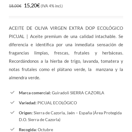
El
El
15,20
€
18,00
€
(IVA 4% incl.)
precio
precio
original
actual
ACEITE DE OLIVA VIRGEN EXTRA DOP ECOLÓGICO
era:
es:
PICUAL | Aceite premium de una calidad intachable. Se
18,00€.
15,20€.
diferencia e identifica por una inmediata sensación de
fragancias limpias, frescas, frutales y herbáceas.
Recordándonos a la hierba de trigo, lavanda, tomatera y
notas frutales como el plátano verde, la manzana y la
almendra verde.
Marca comercial:
Guiradoli SIERRA CAZORLA
Variedad:
PICUAL ECOLÓGICO
Origen:
Sierra de Cazorla, Jaén – España (Área Protegida
D.O. Sierra de Cazorla)
Recogida:
Octubre