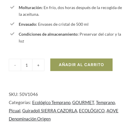
Molturación:
En frío, dos horas después de la recogida de
la aceituna.
Envasado:
Envases de cristal de 500 ml
Condiciones de almacenamiento:
Preservar del calor y la
luz
AÑADIR AL CARRITO
Guiradoli
SIERRA
CAZORLA
ECOLÓGICO
SKU:
50V1046
Premium
Categorías:
Ecológico Temprano
,
GOURMET
,
Temprano
,
–
Picual
,
Guiradoli SIERRA CAZORLA
,
ECOLÓGICO
,
AOVE
Picual
Denominación Origen
22/23