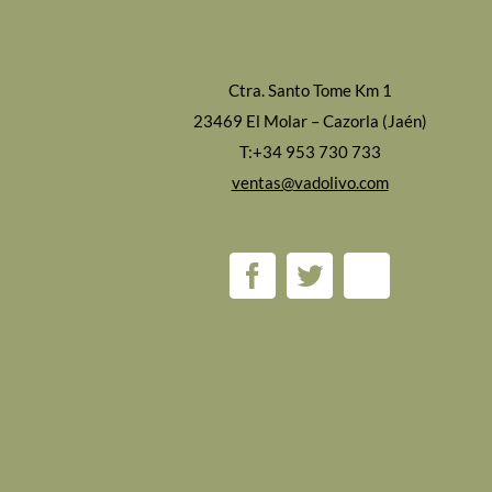
Ctra. Santo Tome Km 1
23469 El Molar – Cazorla (Jaén)
T:+34 953 730 733
ventas@vadolivo.com