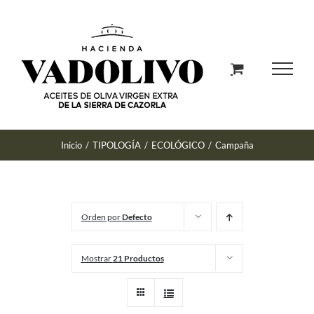
Saltar
al
contenido
Inicio
/
TIPOLOGÍA
/
ECOLÓGICO
/
Campaña
Orden por
Defecto
Mostrar
21 Productos