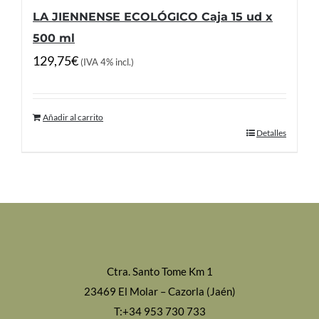
LA JIENNENSE ECOLÓGICO Caja 15 ud x
500 ml
129,75
€
(IVA 4% incl.)
Añadir al carrito
Detalles
Ctra. Santo Tome Km 1
23469 El Molar – Cazorla (Jaén)
T:+34 953 730 733