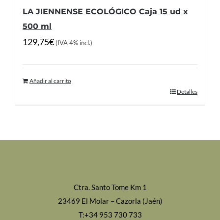
LA JIENNENSE ECOLÓGICO Caja 15 ud x
500 ml
129,75
€
(IVA 4% incl.)
Añadir al carrito
Detalles
Ctra. Santo Tome Km 1
23469 El Molar – Cazorla (Jaén)
T:+34 953 730 733