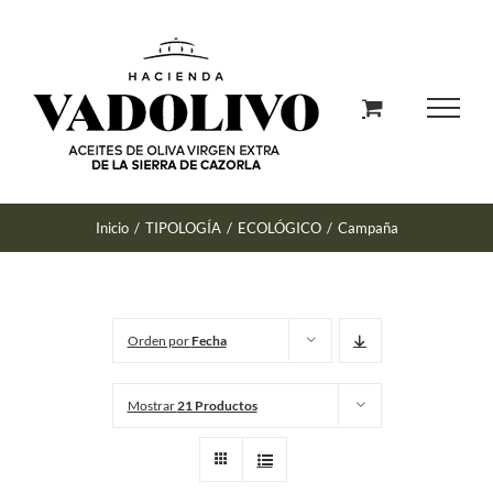
Saltar
al
contenido
Inicio
/
TIPOLOGÍA
/
ECOLÓGICO
/
Campaña
Orden por
Fecha
Mostrar
21 Productos