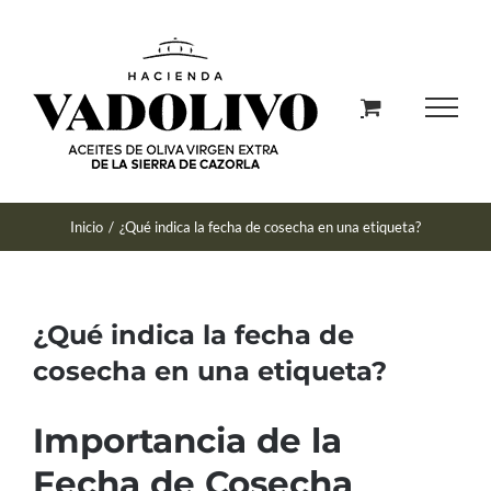
Saltar
al
contenido
Inicio
/
¿Qué indica la fecha de cosecha en una etiqueta?
¿Qué indica la fecha de
cosecha en una etiqueta?
Importancia de la
Fecha de Cosecha