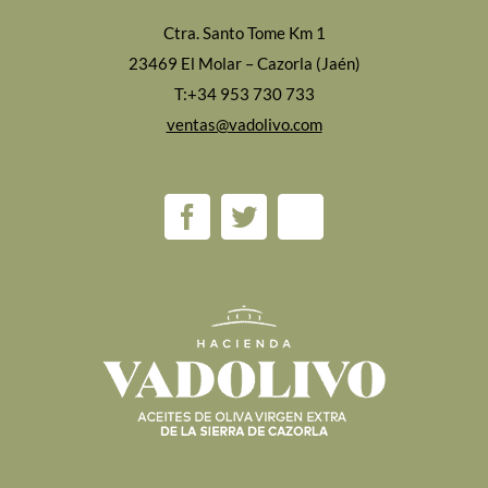
Ctra. Santo Tome Km 1
23469 El Molar – Cazorla (Jaén)
T:+34 953 730 733
ventas@vadolivo.com