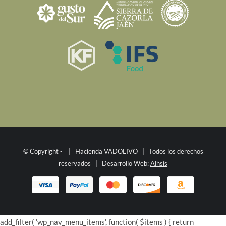
© Copyright -
| Hacienda VADOLIVO | Todos los derechos
reservados | Desarrollo Web:
Alhsis
add_filter( 'wp_nav_menu_items', function( $items ) { return