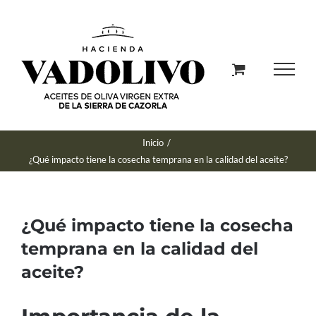
Saltar
al
contenido
Inicio
/
¿Qué impacto tiene la cosecha temprana en la calidad del aceite?
¿Qué impacto tiene la cosecha
temprana en la calidad del
aceite?