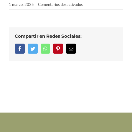
en
1 marzo, 2025
|
Comentarios desactivados
¿Qué
impacto
tiene
la
Compartir en Redes Sociales:
cosecha
temprana
Facebook
Twitter
WhatsApp
Pinterest
Correo
electrónico
en
la
calidad
del
aceite?