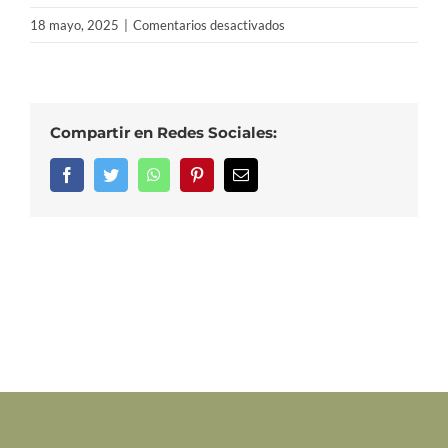
en
18 mayo, 2025
|
Comentarios desactivados
¿Qué
es
el
frutado
Compartir en Redes Sociales:
en
el
Facebook
Twitter
WhatsApp
Pinterest
Correo
electrónico
aceite
de
oliva?