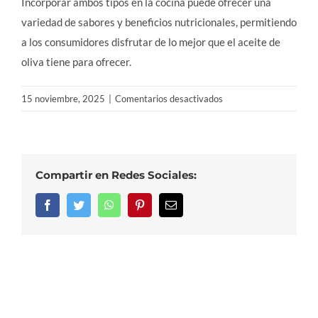
Incorporar ambos tipos en la cocina puede ofrecer una
variedad de sabores y beneficios nutricionales, permitiendo
a los consumidores disfrutar de lo mejor que el aceite de
oliva tiene para ofrecer.
en
15 noviembre, 2025
|
Comentarios desactivados
¿El
aceite
verde
es
Compartir en Redes Sociales:
mejor
que
Facebook
Twitter
WhatsApp
Pinterest
Correo
electrónico
el
dorado?