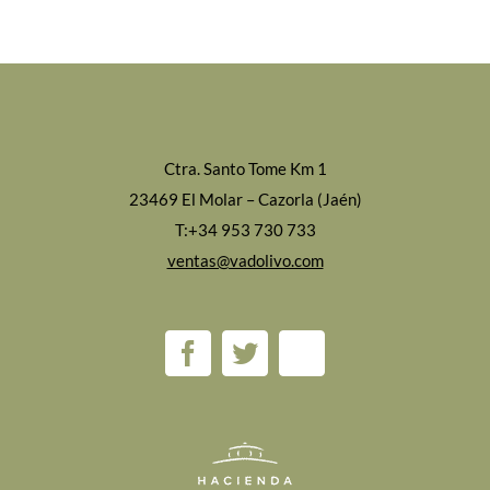
Ctra. Santo Tome Km 1
23469 El Molar – Cazorla (Jaén)
T:+34 953 730 733
ventas@vadolivo.com