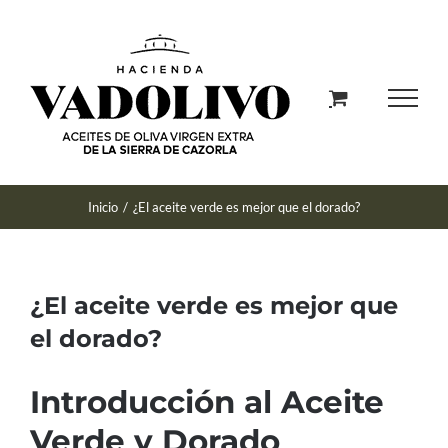
Saltar
al
contenido
Inicio
/
¿El aceite verde es mejor que el dorado?
¿El aceite verde es mejor que
el dorado?
Introducción al Aceite
Verde y Dorado